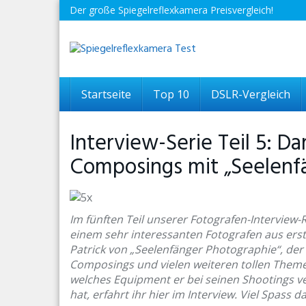
Skip
Der große Spiegelreflexkamera Preisvergleich!
to
main
content
Startseite
Top 10
DSLR-Vergleich
Interview-Serie Teil 5: Da
Composings mit „Seelenf
Im fünften Teil unserer Fotografen-Interview-
einem sehr interessanten Fotografen aus er
Patrick von „Seelenfänger Photographie“, der s
Composings und vielen weiteren tollen Theme
welches Equipment er bei seinen Shootings v
hat, erfahrt ihr hier im Interview. Viel Spass da