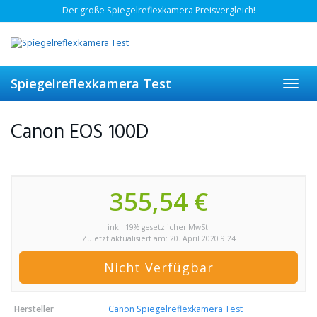
Skip
Der große Spiegelreflexkamera Preisvergleich!
to
main
content
Spiegelreflexkamera Test
Toggl
navig
Canon EOS 100D
355,54 €
inkl. 19% gesetzlicher MwSt.
Zuletzt aktualisiert am: 20. April 2020 9:24
Nicht Verfügbar
Hersteller
Canon Spiegelreflexkamera Test