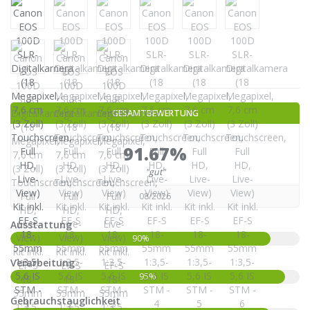
GESAMTBEWERTUNG
91.67%
"gut"
08/2026
Ausstattung
90%
Verarbeitung
95%
Gebrauchstauglichkeit