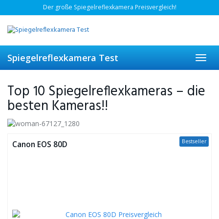
Skip
Der große Spiegelreflexkamera Preisvergleich!
to
main
content
Spiegelreflexkamera Test
Toggl
navig
Top 10 Spiegelreflexkameras – die
besten Kameras!!
Bestseller
Canon EOS 80D