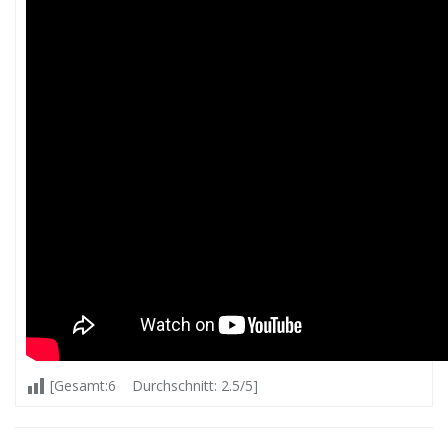
[Gesamt:6 Durchschnitt: 2.5/5]