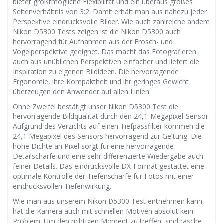
bietet größtmögliche Flexibilität und ein überaus großes
Seitenverhältnis von 3:2. Damit erhält man aus nahezu jeder
Perspektive eindrucksvolle Bilder. Wie auch zahlreiche andere
Nikon D5300 Tests zeigen ist die Nikon D5300 auch
hervorragend für Aufnahmen aus der Frosch- und
Vogelperspektive geeignet. Das macht das Fotografieren
auch aus unüblichen Perspektiven einfacher und liefert die
Inspiration zu eigenen Bildideen. Die hervorragende
Ergonomie, ihre Kompaktheit und ihr geringes Gewicht
überzeugen den Anwender auf allen Linien.
Ohne Zweifel bestätigt unser Nikon D5300 Test die
hervorragende Bildqualität durch den 24,1-Megapixel-Sensor.
Aufgrund des Verzichts auf einen Tiefpassfilter kommen die
24,1 Megapixel des Sensors hervorragend zur Geltung. Die
hohe Dichte an Pixel sorgt für eine hervorragende
Detailschärfe und eine sehr differenzierte Wiedergabe auch
feiner Details. Das eindrucksvolle DX-Format gestattet eine
optimale Kontrolle der Tiefenschärfe für Fotos mit einer
eindrucksvollen Tiefenwirkung.
Wie man aus unserem Nikon D5300 Test entnehmen kann,
hat die Kamera auch mit schnellen Motiven absolut kein
Problem. Um den richtigen Moment zu treffen, sind rasche