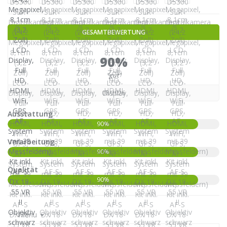
GESAMTBEWERTUNG
90%
"gut"
08/2026
Ausstattung
90%
Verarbeitung
90%
Qualität
90%
Menu